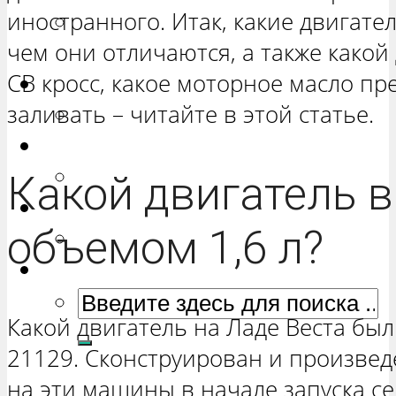
иностранного. Итак, какие двигател
РЕМОНТ ВАЗ 2131 «НИВА
чем они отличаются, а также какой
ЧЕТЫРЕХ-ДВЕРНАЯ»
СВ кросс, какое моторное масло пр
Гранта
заливать – читайте в этой статье.
РЕМОНТ ВАЗ 2190 «ГРАНТА»
Ока
РЕМОНТ ВАЗ 1111 «ОКА»
Какой двигатель 
Ларгус
объемом 1,6 л?
РЕМОНТ ЛАДА ЛАРГУС
Какой двигатель на Ладе Веста был
21129. Сконструирован и произвед
на эти машины в начале запуска се