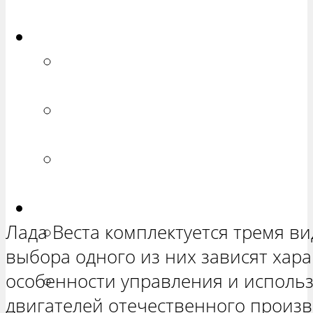
ХЕТЧБЭК»
Приора
РЕМОНТ ВАЗ 2170 «ПРИОРА
СЕДАН»
РЕМОНТ ВАЗ 2171 «ПРИОРА
УНИВЕРСАЛ»
РЕМОНТ ВАЗ 2172 «ПРИОРА
ХЕТЧБЭК»
Нива
Лада Веста комплектуется тремя ви
РЕМОНТ ВАЗ 21213 «НИВА
выбора одного из них зависят хар
ТРЕХ-ДВЕРНАЯ»
особенности управления и использ
ВАЗ 21214 «НИВА ТРЕХ-
двигателей отечественного произв
ДВЕРНАЯ»