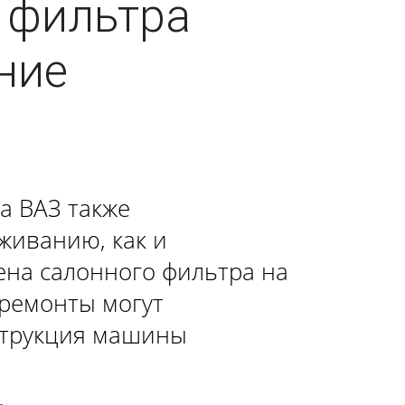
 фильтра
ХЕТЧБЭК»
ние
РЕХ-ДВЕРНАЯ»
НАЯ»
ТЫРЕХ-ДВЕРНАЯ»
а ВАЗ также
живанию, как и
ена салонного фильтра на
 ремонты могут
струкция машины