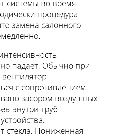
т системы во время
иодически процедура
что замена салонного
емедленно.
 интенсивность
ьно падает. Обычно при
 вентилятор
ться с сопротивлением.
звано засором воздушных
ьев внутри труб
устройства.
т стекла. Пониженная