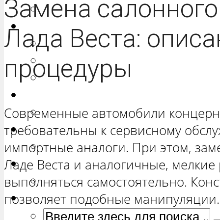
Замена салонного
РЕМОНТ ВАЗ 2172 «ПРИОРА 
Нива
Лада Веста: описа
РЕМОНТ ВАЗ 21213 «НИВА Т
ВАЗ 21214 «НИВА ТРЕХ-ДВЕР
процедуры
РЕМОНТ ВАЗ 2131 «НИВА ЧЕ
Гранта
Современные автомобили концерн
РЕМОНТ ВАЗ 2190 «ГРАНТА»
требовательны к сервисному обслу
Ока
импортные аналоги. При этом, зам
РЕМОНТ ВАЗ 1111 «ОКА»
Ладе Веста и аналогичные, мелкие
Ларгус
выполняться самостоятельно. Кон
РЕМОНТ ЛАДА ЛАРГУС
позволяет подобные манипуляции.