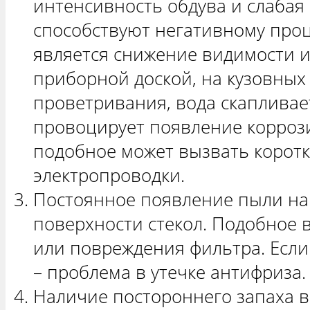
интенсивность обдува и слабая
способствуют негативному проц
является снижение видимости и
приборной доской, на кузовных 
проветривания, вода скапливае
провоцирует появление коррози
подобное может вызвать корот
электропроводки.
Постоянное появление пыли на
поверхности стекол. Подобное 
или повреждения фильтра. Если 
– проблема в утечке антифриза.
Наличие постороннего запаха 