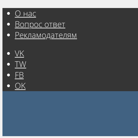
О нас
Вопрос ответ
Рекламодателям
VK
TW
FB
OK