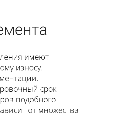
емента
оления имеют
ому износу.
ументации,
ировочный срок
тров подобного
зависит от множества