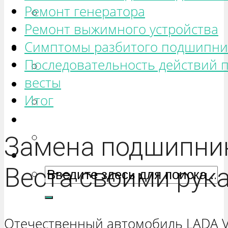
Ремонт генератора
РЕМОНТ ВАЗ 2131 «НИВА
Ремонт выжимного устройства
ЧЕТЫРЕХ-ДВЕРНАЯ»
Симптомы разбитого подшипник
Гранта
Последовательность действий 
РЕМОНТ ВАЗ 2190 «ГРАНТА»
весты
Ока
Итог
РЕМОНТ ВАЗ 1111 «ОКА»
Ларгус
РЕМОНТ ЛАДА ЛАРГУС
Замена подшипник
Веста своими рук
Отечественный автомобиль LADA V