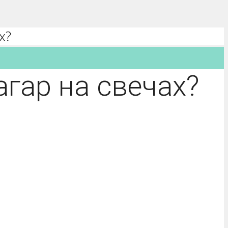
х?
гар на свечах?