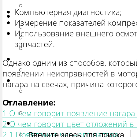
РЕМОНТ ВАЗ 2172 «ПРИОРА 
Компьютерная диагностика;
Нива
Измерение показателей компре
РЕМОНТ ВАЗ 21213 «НИВА Т
Использование внешнего осмо
ВАЗ 21214 «НИВА ТРЕХ-ДВЕР
запчастей.
РЕМОНТ ВАЗ 2131 «НИВА ЧЕ
Гранта
Однако одним из способов, которы
РЕМОНТ ВАЗ 2190 «ГРАНТА»
появлении неисправностей в мотор
Ока
нагара на свечах, причина которог
РЕМОНТ ВАЗ 1111 «ОКА»
Оглавление:
Ларгус
1 О чем говорит появление нагара 
РЕМОНТ ЛАДА ЛАРГУС
2 О чем говорит цвет отложений в 
2.1 Появление черного нагара