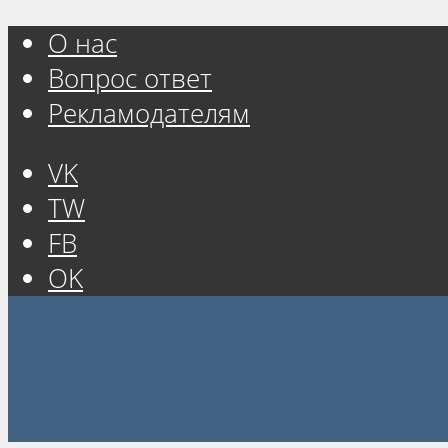
О нас
Вопрос ответ
Рекламодателям
VK
TW
FB
OK