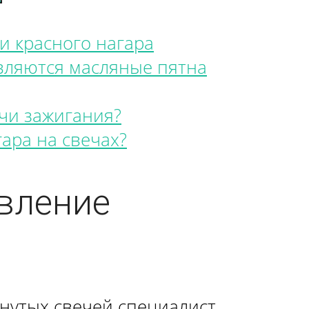
и красного нагара
вляются масляные пятна
чи зажигания?
гара на свечах?
явление
нутых свечей специалист