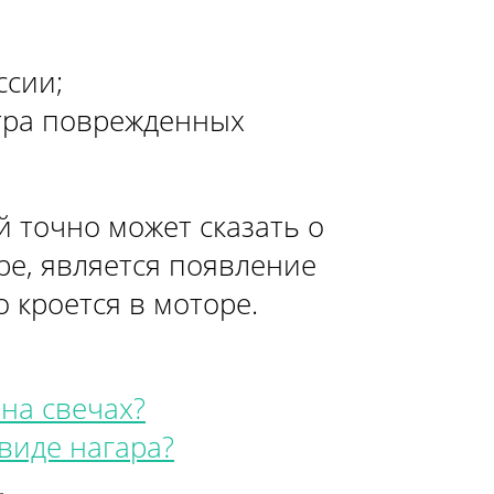
ХЕТЧБЭК»
ссии;
РЕХ-ДВЕРНАЯ»
тра поврежденных
НАЯ»
ТЫРЕХ-ДВЕРНАЯ»
й точно может сказать о
е, является появление
о кроется в моторе.
на свечах?
виде нагара?