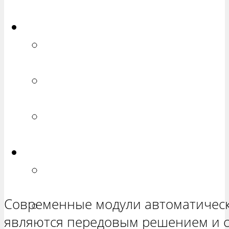
ХЕТЧБЭК»
Приора
РЕМОНТ ВАЗ 2170 «ПРИОРА
СЕДАН»
РЕМОНТ ВАЗ 2171 «ПРИОРА
УНИВЕРСАЛ»
РЕМОНТ ВАЗ 2172 «ПРИОРА
ХЕТЧБЭК»
Нива
РЕМОНТ ВАЗ 21213 «НИВА
ТРЕХ-ДВЕРНАЯ»
Современные модули автоматичес
ВАЗ 21214 «НИВА ТРЕХ-
являются передовым решением и 
ДВЕРНАЯ»