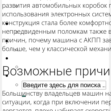
развития автомобильных коробок 
РЕМОНТ ВАЗ 2131 «НИВА
использования электронных систе
ЧЕТЫРЕХ-ДВЕРНАЯ»
конструкция стала более комфортн
Гранта
непредвиденным поломкам также в
РЕМОНТ ВАЗ 2190 «ГРАНТА»
причин, почему машина с АКПП заво
Ока
больше, чем у классической механи
РЕМОНТ ВАЗ 1111 «ОКА»
Ларгус
Возможные прич
РЕМОНТ ЛАДА ЛАРГУС
Большинству владельцев машин на
ситуации, когда при включении пе
дергается, плохо набирает скорост