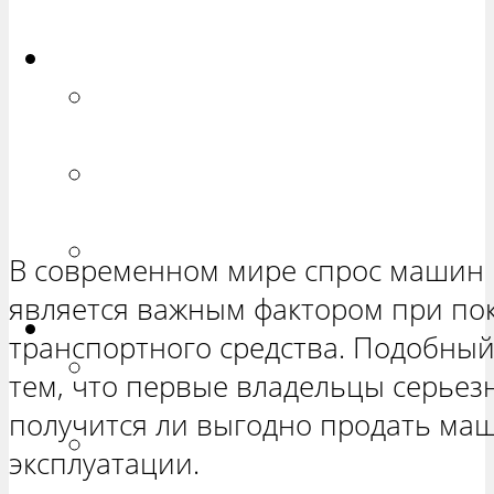
ХЕТЧБЭК»
Приора
РЕМОНТ ВАЗ 2170 «ПРИОРА
СЕДАН»
РЕМОНТ ВАЗ 2171 «ПРИОРА
УНИВЕРСАЛ»
РЕМОНТ ВАЗ 2172 «ПРИОРА
В современном мире спрос машин 
ХЕТЧБЭК»
является важным фактором при по
Нива
транспортного средства. Подобный
РЕМОНТ ВАЗ 21213 «НИВА
тем, что первые владельцы серьез
ТРЕХ-ДВЕРНАЯ»
получится ли выгодно продать маш
ВАЗ 21214 «НИВА ТРЕХ-
эксплуатации.
ДВЕРНАЯ»