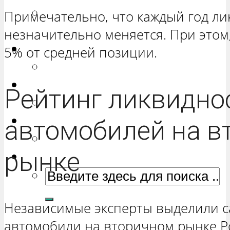
РЕМОНТ ВАЗ 2131 «НИВА
Примечательно, что каждый год л
ЧЕТЫРЕХ-ДВЕРНАЯ»
незначительно меняется. При этом,
Гранта
5% от средней позиции.
РЕМОНТ ВАЗ 2190 «ГРАНТА»
Ока
Рейтинг ликвидно
РЕМОНТ ВАЗ 1111 «ОКА»
Ларгус
автомобилей на в
РЕМОНТ ЛАДА ЛАРГУС
рынке
Независимые эксперты выделили 
автомобили на вторичном рынке Ро