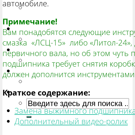
автомобиле.
РЕМОНТ ВАЗ 2131 «НИВА
ЧЕТЫРЕХ-ДВЕРНАЯ»
Примечание!
Гранта
Вам понадобятся следующие инстру
РЕМОНТ ВАЗ 2190 «ГРАНТА»
смазка «ЛСЦ-15» либо «Литол-24»,
Ока
первичного вала, но об этом чуть 
РЕМОНТ ВАЗ 1111 «ОКА»
подшипника требует снятия коробк
Ларгус
должен дополнится инструментами 
РЕМОНТ ЛАДА ЛАРГУС
Краткое содержание:
Замена выжимного подшипник
Дополнительный видео-ролик