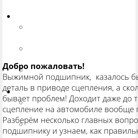
ХЕТЧБЭК»
Приора
РЕМОНТ ВАЗ 2170 «ПРИОРА
СЕДАН»
РЕМОНТ ВАЗ 2171 «ПРИОРА
УНИВЕРСАЛ»
Добро пожаловать!
РЕМОНТ ВАЗ 2172 «ПРИОРА
Выжимной подшипник, казалось б
ХЕТЧБЭК»
деталь в приводе сцепления, а ско
Нива
бывает проблем! Доходит даже до т
РЕМОНТ ВАЗ 21213 «НИВА
сцепление на автомобиле вообще п
ТРЕХ-ДВЕРНАЯ»
Разберём несколько главных вопр
ВАЗ 21214 «НИВА ТРЕХ-
подшипнику и узнаем, как правиль
ДВЕРНАЯ»