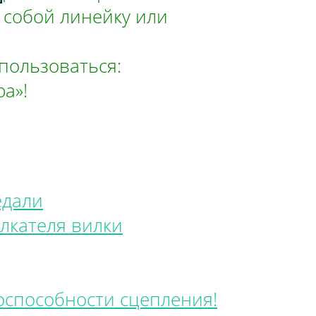
 собой линейку или
пользоваться:
а»!
едали
олкателя вилки
оспособности сцепления!