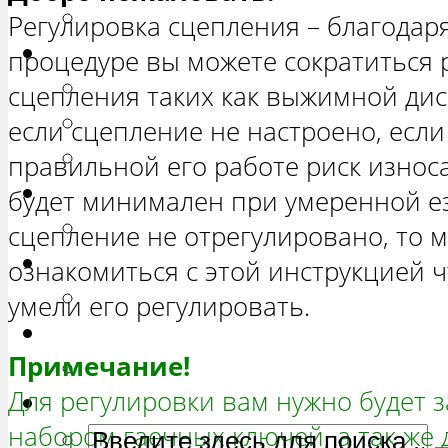
РЕМОНТ ВАЗ 2172 «ПРИОРА 
Регулировка сцепления – благодар
Нива
процедуре вы можете сократиться 
РЕМОНТ ВАЗ 21213 «НИВА Т
сцепления таких как выжимной диск
ВАЗ 21214 «НИВА ТРЕХ-ДВЕР
если сцепление не настроено, если
РЕМОНТ ВАЗ 2131 «НИВА ЧЕ
правильной его работе риск износа
Гранта
будет минимален при умеренной ез
РЕМОНТ ВАЗ 2190 «ГРАНТА»
сцепление не отрегулировано, то 
Ока
ознакомиться с этой инструкцией 
РЕМОНТ ВАЗ 1111 «ОКА»
умели его регулировать.
Ларгус
Примечание!
РЕМОНТ ЛАДА ЛАРГУС
Для регулировки вам нужно будет 
набором гаечных ключей, а так же