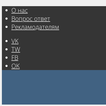
О нас
Вопрос ответ
Рекламодателям
VK
TW
FB
OK