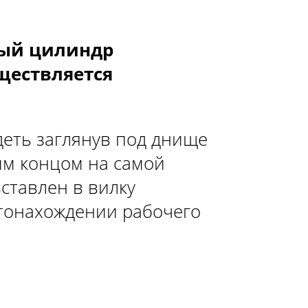
ный цилиндр
уществляется
еть заглянув под днище
им концом на самой
ставлен в вилку
стонахождении рабочего