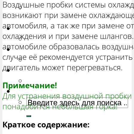
Воздушные пробки системы охлажд
РЕМОНТ ВАЗ 2131 «НИВА
возникают при замене охлаждающе
ЧЕТЫРЕХ-ДВЕРНАЯ»
автомобиля, а так же при замене о
Гранта
охлаждения и при замене шлангов.
РЕМОНТ ВАЗ 2190 «ГРАНТА»
автомобиле образовалась воздушна
Ока
случае её рекомендуется устранить
РЕМОНТ ВАЗ 1111 «ОКА»
двигатель может перегреваться.
Ларгус
РЕМОНТ ЛАДА ЛАРГУС
Примечание!
Для устранения воздушной пробки
понадобится небольшая горка!
Краткое содержание: