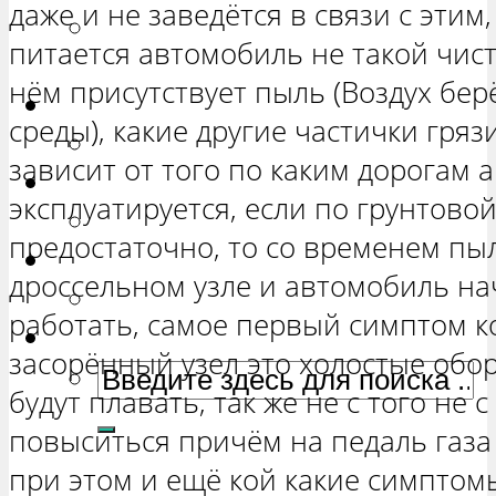
даже и не заведётся в связи с этим
РЕМОНТ ВАЗ 2131 «НИВА
питается автомобиль не такой чист
ЧЕТЫРЕХ-ДВЕРНАЯ»
нём присутствует пыль (Воздух бе
Гранта
среды), какие другие частички грязи
РЕМОНТ ВАЗ 2190 «ГРАНТА»
зависит от того по каким дорогам 
Ока
эксплуатируется, если по грунтово
РЕМОНТ ВАЗ 1111 «ОКА»
предостаточно, то со временем пыл
Ларгус
дроссельном узле и автомобиль н
РЕМОНТ ЛАДА ЛАРГУС
работать, самое первый симптом к
засорённый узел это холостые обор
будут плавать, так же не с того не 
повыситься причём на педаль газа
при этом и ещё кой какие симптомы