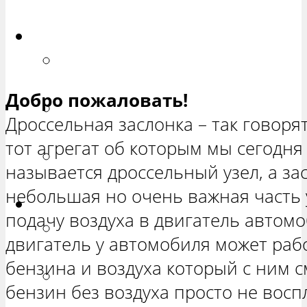
ХЕТЧБЭК»
Приора
РЕМОНТ ВАЗ 2170 «ПРИОРА
СЕДАН»
Добро пожаловать!
РЕМОНТ ВАЗ 2171 «ПРИОРА
Дроссельная заслонка – так говоря
УНИВЕРСАЛ»
тот агрегат об которым мы сегодня
РЕМОНТ ВАЗ 2172 «ПРИОРА
называется дроссельный узел, а за
ХЕТЧБЭК»
небольшая но очень важная часть у
Нива
подачу воздуха в двигатель автомо
РЕМОНТ ВАЗ 21213 «НИВА
двигатель у автомобиля может раб
ТРЕХ-ДВЕРНАЯ»
бензина и воздуха который с ним с
ВАЗ 21214 «НИВА ТРЕХ-
бензин без воздуха просто не вос
ДВЕРНАЯ»