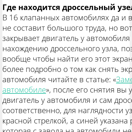
Где находится дроссельный узе
В 16 клапанных автомобилях да и в
не составит большого труда, но во
закрывает двигатель у автомобиля
нахождению дроссельного узла, по
вообще чтобы найти его этот экран
более подробно о том как снять эк
автомобиля читайте в статье: «
Заме
автомобиле
», после его снятия вы
двигатель у автомобиля и сам дро
соответственно, для наглядности у
красной стрелкой, а синей указана
которая с завода на автомобили не