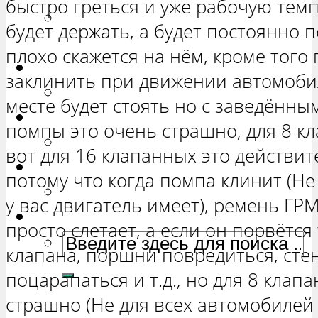
быстро греться и уже рабочую темп
РЕМОНТ ВАЗ 2131 «НИВА
будет держать, а будет постоянно 
ЧЕТЫРЕХ-ДВЕРНАЯ»
плохо скажется на нём, кроме того
Гранта
заклинить при движении автомобил
РЕМОНТ ВАЗ 2190 «ГРАНТА»
месте будет стоять но с заведённ
Ока
помпы это очень страшно, для 8 к
РЕМОНТ ВАЗ 1111 «ОКА»
вот для 16 клапанных это действи
Ларгус
потому что когда помпа клинит (Не
РЕМОНТ ЛАДА ЛАРГУС
у вас двигатель имеет), ремень ГРМ
просто слетает, а если он порвётся
клапана, поршни повредиться, сте
поцарапаться и т.д., но для 8 кла
страшно (Не для всех автомобилей