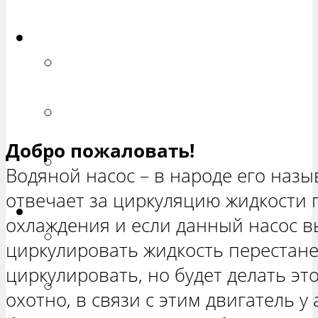
ХЕТЧБЭК»
Приора
РЕМОНТ ВАЗ 2170 «ПРИОРА
СЕДАН»
РЕМОНТ ВАЗ 2171 «ПРИОРА
УНИВЕРСАЛ»
Добро пожаловать!
РЕМОНТ ВАЗ 2172 «ПРИОРА
Водяной насос – в народе его назы
ХЕТЧБЭК»
отвечает за циркуляцию жидкости 
Нива
охлаждения и если данный насос вы
РЕМОНТ ВАЗ 21213 «НИВА
циркулировать жидкость перестане
ТРЕХ-ДВЕРНАЯ»
циркулировать, но будет делать эт
ВАЗ 21214 «НИВА ТРЕХ-
охотно, в связи с этим двигатель 
ДВЕРНАЯ»