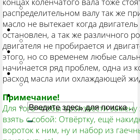
концах коленчатого вала тоже стоя
РЕМОНТ ВАЗ 2131 «НИВА
распределительном валу так же при
ЧЕТЫРЕХ-ДВЕРНАЯ»
масло не вытекает когда двигатель
Гранта
остановлен, а так же различного ро
РЕМОНТ ВАЗ 2190 «ГРАНТА»
двигателя не пробирается и двига
Ока
этого, но со временем любые саль
РЕМОНТ ВАЗ 1111 «ОКА»
начинается ряд проблем, одна из 
Ларгус
расход масла или охлаждающей жид
РЕМОНТ ЛАДА ЛАРГУС
Примечание!
Для того чтобы произвести замену 
взять с собой: Отвёртку, ещё накид
вороток к ним, ну и набор из гаеч