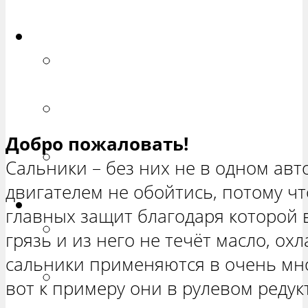
ХЕТЧБЭК»
Приора
РЕМОНТ ВАЗ 2170 «ПРИОРА
СЕДАН»
РЕМОНТ ВАЗ 2171 «ПРИОРА
УНИВЕРСАЛ»
Добро пожаловать!
РЕМОНТ ВАЗ 2172 «ПРИОРА
Сальники – без них не в одном ав
ХЕТЧБЭК»
двигателем не обойтись, потому ч
Нива
главных защит благодаря которой 
РЕМОНТ ВАЗ 21213 «НИВА
грязь и из него не течёт масло, ох
ТРЕХ-ДВЕРНАЯ»
сальники применяются в очень мно
ВАЗ 21214 «НИВА ТРЕХ-
вот к примеру они в рулевом редук
ДВЕРНАЯ»