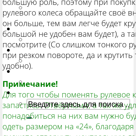
большую роль, поэтому при покупк
РЕМОНТ ВАЗ 2131 «НИВА
рулевого колеса обращайте своё в
ЧЕТЫРЕХ-ДВЕРНАЯ»
он больше, тем вам легче будет кр
Гранта
большой не удобен вам будет), а та
РЕМОНТ ВАЗ 2190 «ГРАНТА»
посмотрите (Со слишком тонкого ру
Ока
при резком повороте, да и крутить
РЕМОНТ ВАЗ 1111 «ОКА»
удобно).
Ларгус
РЕМОНТ ЛАДА ЛАРГУС
Примечание!
Для того чтобы поменять рулевое к
запастись: Отвёртками, а так же у
понадобиться на них вам нужно бу
одеть размером на «24», благодаря