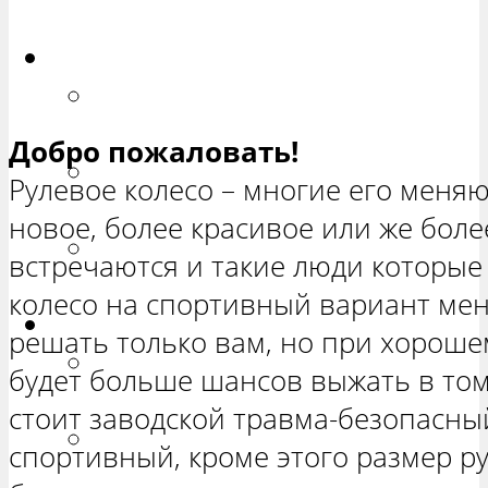
ХЕТЧБЭК»
Приора
РЕМОНТ ВАЗ 2170 «ПРИОРА
СЕДАН»
Добро пожаловать!
РЕМОНТ ВАЗ 2171 «ПРИОРА
Рулевое колесо – многие его меня
УНИВЕРСАЛ»
новое, более красивое или же боле
РЕМОНТ ВАЗ 2172 «ПРИОРА
встречаются и такие люди которые
ХЕТЧБЭК»
колесо на спортивный вариант мен
Нива
решать только вам, но при хорош
РЕМОНТ ВАЗ 21213 «НИВА
будет больше шансов выжать в то
ТРЕХ-ДВЕРНАЯ»
стоит заводской травма-безопасный
ВАЗ 21214 «НИВА ТРЕХ-
спортивный, кроме этого размер ру
ДВЕРНАЯ»