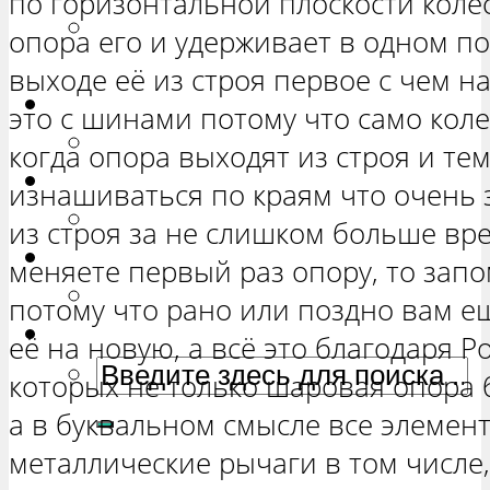
по горизонтальной плоскости колес
РЕМОНТ ВАЗ 2131 «НИВА
опора его и удерживает в одном п
ЧЕТЫРЕХ-ДВЕРНАЯ»
выходе её из строя первое с чем н
Гранта
это с шинами потому что само кол
РЕМОНТ ВАЗ 2190 «ГРАНТА»
когда опора выходят из строя и т
Ока
изнашиваться по краям что очень 
РЕМОНТ ВАЗ 1111 «ОКА»
из строя за не слишком больше вр
Ларгус
меняете первый раз опору, то запо
РЕМОНТ ЛАДА ЛАРГУС
потому что рано или поздно вам е
её на новую, а всё это благодаря Р
которых не только шаровая опора 
а в буквальном смысле все элемен
металлические рычаги в том числе