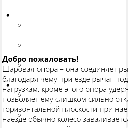
ХЕТЧБЭК»
Приора
РЕМОНТ ВАЗ 2170 «ПРИОРА
СЕДАН»
РЕМОНТ ВАЗ 2171 «ПРИОРА
УНИВЕРСАЛ»
Добро пожаловать!
РЕМОНТ ВАЗ 2172 «ПРИОРА
Шаровая опора – она соединяет ры
ХЕТЧБЭК»
благодаря чему при езде рычаг по
Нива
нагрузкам, кроме этого опора удер
РЕМОНТ ВАЗ 21213 «НИВА
позволяет ему слишком сильно отк
ТРЕХ-ДВЕРНАЯ»
горизонтальной плоскости при наез
ВАЗ 21214 «НИВА ТРЕХ-
наезде обычно колесо заваливаетс
ДВЕРНАЯ»