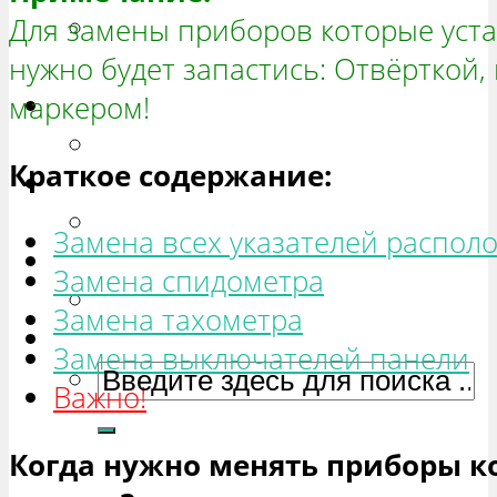
Для замены приборов которые уст
РЕМОНТ ВАЗ 2131 «НИВА
нужно будет запастись: Отвёрткой,
ЧЕТЫРЕХ-ДВЕРНАЯ»
маркером!
Гранта
РЕМОНТ ВАЗ 2190 «ГРАНТА»
Краткое содержание:
Ока
РЕМОНТ ВАЗ 1111 «ОКА»
Замена всех указателей распол
Ларгус
Замена спидометра
РЕМОНТ ЛАДА ЛАРГУС
Замена тахометра
Замена выключателей панели
Важно!
Когда нужно менять приборы к