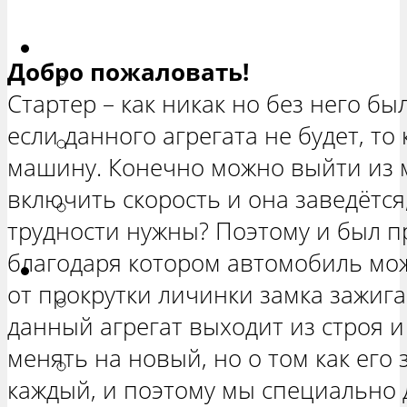
ХЕТЧБЭК»
Приора
Добро пожаловать!
РЕМОНТ ВАЗ 2170 «ПРИОРА
Стартер – как никак но без него бы
СЕДАН»
если данного агрегата не будет, то 
РЕМОНТ ВАЗ 2171 «ПРИОРА
машину. Конечно можно выйти из м
УНИВЕРСАЛ»
включить скорость и она заведётся
РЕМОНТ ВАЗ 2172 «ПРИОРА
трудности нужны? Поэтому и был п
ХЕТЧБЭК»
благодаря котором автомобиль мо
Нива
от прокрутки личинки замка зажиг
РЕМОНТ ВАЗ 21213 «НИВА
данный агрегат выходит из строя и
ТРЕХ-ДВЕРНАЯ»
менять на новый, но о том как его 
ВАЗ 21214 «НИВА ТРЕХ-
каждый, и поэтому мы специально 
ДВЕРНАЯ»