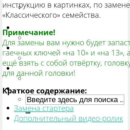
инструкцию в картинках, по замене
РЕМОНТ ВАЗ 2131 «НИВА
«Классического» семейства.
ЧЕТЫРЕХ-ДВЕРНАЯ»
Гранта
Примечание!
РЕМОНТ ВАЗ 2190 «ГРАНТА»
Для замены вам нужно будет запа
Ока
гаечных ключей «на 10» и «на 13», 
РЕМОНТ ВАЗ 1111 «ОКА»
ещё взять с собой отвёртку, головк
Ларгус
для данной головки!
РЕМОНТ ЛАДА ЛАРГУС
Краткое содержание:
Замена стартера
Дополнительный видео-ролик