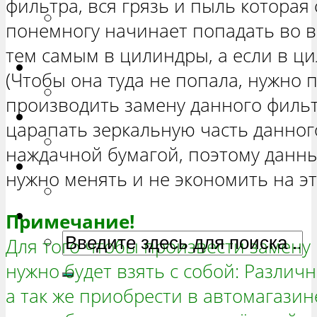
фильтра, вся грязь и пыль которая
РЕМОНТ ВАЗ 2131 «НИВА
понемногу начинает попадать во в
ЧЕТЫРЕХ-ДВЕРНАЯ»
тем самым в цилиндры, а если в ц
Гранта
(Чтобы она туда не попала, нужно
РЕМОНТ ВАЗ 2190 «ГРАНТА»
производить замену данного фильтр
Ока
царапать зеркальную часть данног
РЕМОНТ ВАЗ 1111 «ОКА»
наждачной бумагой, поэтому данн
Ларгус
нужно менять и не экономить на эт
РЕМОНТ ЛАДА ЛАРГУС
Примечание!
Для того чтобы произвести замену
нужно будет взять с собой: Различ
а так же приобрести в автомагази