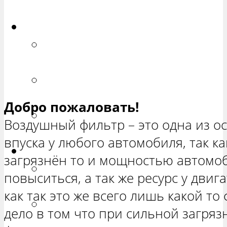
ХЕТЧБЭК»
Приора
РЕМОНТ ВАЗ 2170 «ПРИОРА
СЕДАН»
РЕМОНТ ВАЗ 2171 «ПРИОРА
УНИВЕРСАЛ»
Добро пожаловать!
РЕМОНТ ВАЗ 2172 «ПРИОРА
Воздушный фильтр – это одна из о
ХЕТЧБЭК»
впуска у любого автомобиля, так ка
Нива
загрязнён то и мощностью автомоби
РЕМОНТ ВАЗ 21213 «НИВА
повыситься, а так же ресурс у двига
ТРЕХ-ДВЕРНАЯ»
как так это же всего лишь какой то
ВАЗ 21214 «НИВА ТРЕХ-
дело в том что при сильной загря
ДВЕРНАЯ»