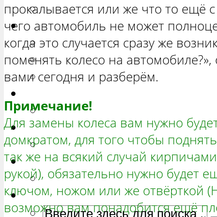
прокалывается или же что то ещё с
РЕМОНТ ВАЗ 2172 «ПРИОРА 
чего автомобиль не может полноце
Нива
когда это случается сразу же возник
РЕМОНТ ВАЗ 21213 «НИВА Т
поменять колесо на автомобиле?», о
ВАЗ 21214 «НИВА ТРЕХ-ДВЕР
вами сегодня и разберём.
РЕМОНТ ВАЗ 2131 «НИВА ЧЕ
Гранта
Примечание!
РЕМОНТ ВАЗ 2190 «ГРАНТА»
Для замены колеса вам нужно будет
Ока
домкратом, для того чтобы поднять
РЕМОНТ ВАЗ 1111 «ОКА»
так же на всякий случай кирпичами 
Ларгус
рукой), обязательно нужно будет 
РЕМОНТ ЛАДА ЛАРГУС
ключом, ножом или же отвёрткой (Н
возможно вам понадобится ещё пло