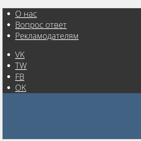
О нас
Вопрос ответ
Рекламодателям
VK
TW
FB
OK