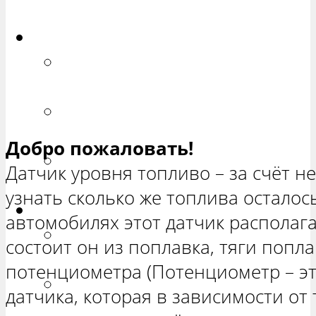
ХЕТЧБЭК»
Приора
РЕМОНТ ВАЗ 2170 «ПРИОРА
СЕДАН»
РЕМОНТ ВАЗ 2171 «ПРИОРА
УНИВЕРСАЛ»
Добро пожаловать!
РЕМОНТ ВАЗ 2172 «ПРИОРА
Датчик уровня топливо – за счёт н
ХЕТЧБЭК»
узнать сколько же топлива осталось
Нива
автомобилях этот датчик располага
РЕМОНТ ВАЗ 21213 «НИВА
состоит он из поплавка, тяги попл
ТРЕХ-ДВЕРНАЯ»
потенциометра (Потенциометр – эт
ВАЗ 21214 «НИВА ТРЕХ-
датчика, которая в зависимости от
ДВЕРНАЯ»