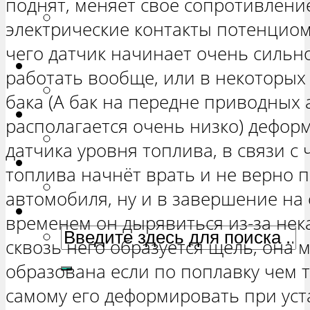
поднят, меняет своё сопротивление
РЕМОНТ ВАЗ 2131 «НИВА
электрические контакты потенциом
ЧЕТЫРЕХ-ДВЕРНАЯ»
чего датчик начинает очень сильн
Гранта
работать вообще, или в некоторых
РЕМОНТ ВАЗ 2190 «ГРАНТА»
бака (А бак на передне приводных
Ока
располагается очень низко) деформ
РЕМОНТ ВАЗ 1111 «ОКА»
датчика уровня топлива, в связи с
Ларгус
топлива начнёт врать и не верно 
РЕМОНТ ЛАДА ЛАРГУС
автомобиля, ну и в завершение на 
временем он дырявиться из-за нек
сквозь него образуется щель, она 
образована если по поплавку чем т
самому его деформировать при уста