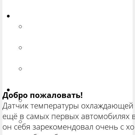
ХЕТЧБЭК»
Приора
РЕМОНТ ВАЗ 2170 «ПРИОРА
СЕДАН»
РЕМОНТ ВАЗ 2171 «ПРИОРА
УНИВЕРСАЛ»
РЕМОНТ ВАЗ 2172 «ПРИОРА
ХЕТЧБЭК»
Нива
Добро пожаловать!
РЕМОНТ ВАЗ 21213 «НИВА
Датчик температуры охлаждающей 
ТРЕХ-ДВЕРНАЯ»
ещё в самых первых автомобилях 
ВАЗ 21214 «НИВА ТРЕХ-
он себя зарекомендовал очень с х
ДВЕРНАЯ»