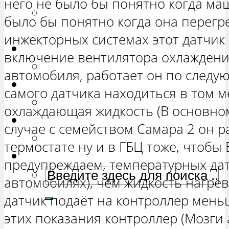
него не было бы понятно когда ма
РЕМОНТ ВАЗ 2131 «НИВА
было бы понятно когда она перегре
ЧЕТЫРЕХ-ДВЕРНАЯ»
инжекторных системах этот датчик 
Гранта
включение вентилятора охлаждени
РЕМОНТ ВАЗ 2190 «ГРАНТА»
автомобиля, работает он по следу
Ока
самого датчика находиться в том ме
РЕМОНТ ВАЗ 1111 «ОКА»
охлаждающая жидкость (В основном
Ларгус
случае с семейством Самара 2 он р
РЕМОНТ ЛАДА ЛАРГУС
термостате ну и в ГБЦ тоже, чтобы 
предупреждаем, температурных дат
автомобилях), чем жидкость нагрев
датчик подаёт на контроллер мень
этих показания контроллер (Мозги 