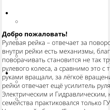
ХЕТЧБЭК»
Приора
РЕМОНТ ВАЗ 2170 «ПРИОРА
СЕДАН»
Добро пожаловать!
РЕМОНТ ВАЗ 2171 «ПРИОРА
Рулевая рейка – отвечает за повор
УНИВЕРСАЛ»
внутри рейки есть механизмы, бла
РЕМОНТ ВАЗ 2172 «ПРИОРА
поворачивать становится не так т
ХЕТЧБЭК»
рулевого колеса, а сравнимо это с 
Нива
руками вращали, за лёгкоё вращен
РЕМОНТ ВАЗ 21213 «НИВА
рейки отвечает ещё усилитель руля
ТРЕХ-ДВЕРНАЯ»
Электрическим и Гидравлическим, 
ВАЗ 21214 «НИВА ТРЕХ-
семейства практиковался только ГУ
ДВЕРНАЯ»