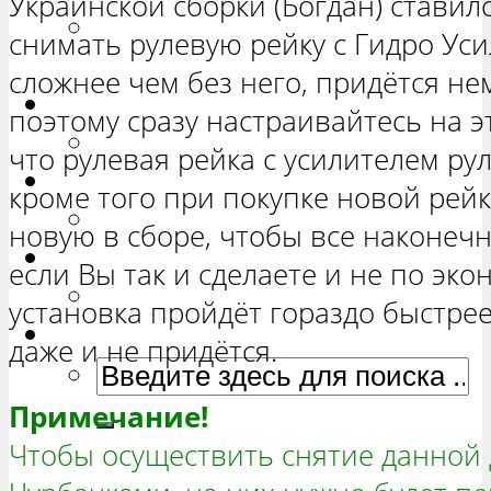
Украинской сборки (Богдан) ставилс
РЕМОНТ ВАЗ 2131 «НИВА
снимать рулевую рейку с Гидро Уси
ЧЕТЫРЕХ-ДВЕРНАЯ»
сложнее чем без него, придётся не
Гранта
поэтому сразу настраивайтесь на эт
РЕМОНТ ВАЗ 2190 «ГРАНТА»
что рулевая рейка с усилителем рул
Ока
кроме того при покупке новой рейк
РЕМОНТ ВАЗ 1111 «ОКА»
новую в сборе, чтобы все наконечн
Ларгус
если Вы так и сделаете и не по эко
РЕМОНТ ЛАДА ЛАРГУС
установка пройдёт гораздо быстрее
даже и не придётся.
Примечание!
Чтобы осуществить снятие данной д