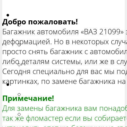
ХЕТЧБЭК»
Приора
Добро пожаловать!
РЕМОНТ ВАЗ 2170 «ПРИОРА
Багажник автомобиля «ВАЗ 21099» з
СЕДАН»
деформацией. Но в некоторых случ
РЕМОНТ ВАЗ 2171 «ПРИОРА
просто снять багажник с автомобил
УНИВЕРСАЛ»
либо деталям системы, или же в сл
РЕМОНТ ВАЗ 2172 «ПРИОРА
Сегодня специально для вас мы по
ХЕТЧБЭК»
картинках, по замене багажника на
Нива
РЕМОНТ ВАЗ 21213 «НИВА
Примечание!
ТРЕХ-ДВЕРНАЯ»
Для замены багажника вам понадоби
ВАЗ 21214 «НИВА ТРЕХ-
так же фломастер если вы собирает
ДВЕРНАЯ»