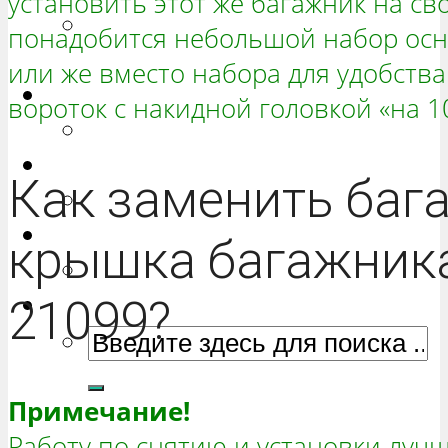
установить этот же багажник на сво
РЕМОНТ ВАЗ 2131 «НИВА
понадобится небольшой набор осн
ЧЕТЫРЕХ-ДВЕРНАЯ»
или же вместо набора для удобств
Гранта
вороток с накидной головкой «на 1
РЕМОНТ ВАЗ 2190 «ГРАНТА»
Ока
Как заменить бага
РЕМОНТ ВАЗ 1111 «ОКА»
Ларгус
крышка багажника
РЕМОНТ ЛАДА ЛАРГУС
21099?
Примечание!
Работу по снятию и установки лучш