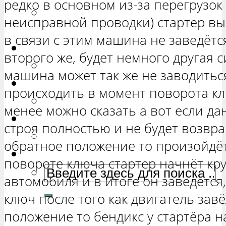
редко в основном из-за перегрузок 
РЕМОНТ ВАЗ 2131 «НИВА
неисправной проводки) стартер вы 
ЧЕТЫРЕХ-ДВЕРНАЯ»
в связи с этим машина не заведётс
Гранта
второго же, будет немного другая 
РЕМОНТ ВАЗ 2190 «ГРАНТА»
машина может так же не заводитьс
Ока
происходить в момент поворота кл
РЕМОНТ ВАЗ 1111 «ОКА»
менее можно сказать а вот если да
Ларгус
строя полностью и не будет возвра
РЕМОНТ ЛАДА ЛАРГУС
обратное положение то произойдё
повороте ключа стартер начнёт кру
автомобиля и в итоге он заведётся
ключ после того как двигатель зав
положение то бендикс у стартёра н