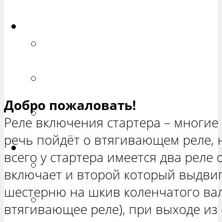
ХЕТЧБЭК»
Приора
РЕМОНТ ВАЗ 2170 «ПРИОРА
СЕДАН»
РЕМОНТ ВАЗ 2171 «ПРИОРА
УНИВЕРСАЛ»
Добро пожаловать!
РЕМОНТ ВАЗ 2172 «ПРИОРА
Реле включения стартера – многие
ХЕТЧБЭК»
речь пойдёт о втягивающем реле, н
Нива
всего у стартера имеется два реле
РЕМОНТ ВАЗ 21213 «НИВА
включает и второй который выдвига
ТРЕХ-ДВЕРНАЯ»
шестерню на шкив коленчатого вал
ВАЗ 21214 «НИВА ТРЕХ-
втягивающее реле), при выходе из 
ДВЕРНАЯ»