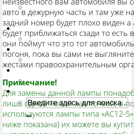
неизвестного вам автомобиля вы 
РЕМОНТ ВАЗ 2131 «НИВА
авто в дежурную часть и там уже н
ЧЕТЫРЕХ-ДВЕРНАЯ»
задний номер будет плохо виден а
Гранта
будет приближаться сзади то есть 
РЕМОНТ ВАЗ 2190 «ГРАНТА»
они поймут что это тот автомобиль
Ока
погоня, пока вы сами не выгляните
РЕМОНТ ВАЗ 1111 «ОКА»
жестами правоохранительным орга
Ларгус
РЕМОНТ ЛАДА ЛАРГУС
Примечание!
Для замены данной лампы понадоб
лишь одной новой лампочкой, в п
используются лампы типа «АС12-5»
ниже показана) их можете вы купит