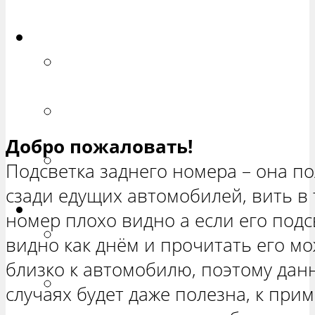
ХЕТЧБЭК»
Приора
РЕМОНТ ВАЗ 2170 «ПРИОРА
СЕДАН»
РЕМОНТ ВАЗ 2171 «ПРИОРА
УНИВЕРСАЛ»
Добро пожаловать!
РЕМОНТ ВАЗ 2172 «ПРИОРА
Подсветка заднего номера – она по
ХЕТЧБЭК»
сзади едущих автомобилей, вить в 
Нива
номер плохо видно а если его подс
РЕМОНТ ВАЗ 21213 «НИВА
видно как днём и прочитать его м
ТРЕХ-ДВЕРНАЯ»
близко к автомобилю, поэтому дан
ВАЗ 21214 «НИВА ТРЕХ-
случаях будет даже полезна, к при
ДВЕРНАЯ»