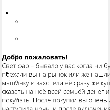
ХЕТЧБЭК»
Приора
РЕМОНТ ВАЗ 2170 «ПРИОРА
СЕДАН»
РЕМОНТ ВАЗ 2171 «ПРИОРА
УНИВЕРСАЛ»
РЕМОНТ ВАЗ 2172 «ПРИОРА
Добро пожаловать!
ХЕТЧБЭК»
Свет фар – бывало у вас когда ни б
Нива
поехали вы на рынок или же нашл
РЕМОНТ ВАЗ 21213 «НИВА
машинку и захотели её сразу же ку
ТРЕХ-ДВЕРНАЯ»
сказать на неё всей семьёй денег и
ВАЗ 21214 «НИВА ТРЕХ-
покупать. После покупки вы очень 
ДВЕРНАЯ»
наступила ночь, и после включени