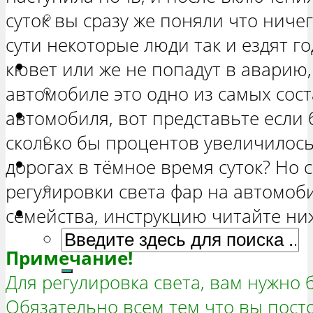
РЕМОНТ ВАЗ 2131 «НИВА
суток вы сразу же поняли что ничег
ЧЕТЫРЕХ-ДВЕРНАЯ»
сути некоторые люди так и ездят го
Гранта
кювет или же не попадут в аварию,
РЕМОНТ ВАЗ 2190 «ГРАНТА»
автомобиле это одно из самых со
Ока
автомобиля, вот представьте если 
РЕМОНТ ВАЗ 1111 «ОКА»
сколько бы процентов увеличилось
Ларгус
дорогах в тёмное время суток? Но с
РЕМОНТ ЛАДА ЛАРГУС
регулировки света фар на автомоб
семейства, инструкцию читайте ни
Примечание!
Для регулировка света, вам нужно б
Обязательно всем тем что вы посто