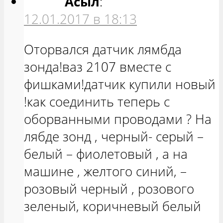
Асыл
:
12.01.2017 в 18:13
Оторвался датчик лямбда
зонда!ваз 2107 вместе с
фишками!датчик купили новый
!как соединить теперь с
оборванными проводами ? На
лябде зонд , черный- серый –
белый – фиолетовый , а на
машине , желтого синий, –
розовый черный , розового
зеленый, коричневый белый