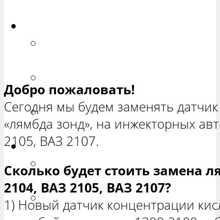
ХЕТЧБЭК»
Приора
РЕМОНТ ВАЗ 2170 «ПРИОРА
СЕДАН»
РЕМОНТ ВАЗ 2171 «ПРИОРА
Добро пожаловать!
УНИВЕРСАЛ»
Сегодня мы будем заменять датчик
РЕМОНТ ВАЗ 2172 «ПРИОРА
«лямбда зонд», на инжекторных ав
ХЕТЧБЭК»
2105, ВАЗ 2107.
Нива
РЕМОНТ ВАЗ 21213 «НИВА
Сколько будет стоить замена л
ТРЕХ-ДВЕРНАЯ»
2104, ВАЗ 2105, ВАЗ 2107?
ВАЗ 21214 «НИВА ТРЕХ-
1) Новый датчик концентрации кис
ДВЕРНАЯ»