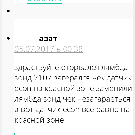
азат
:
05.07.2017 в 00:38
здраствуйте оторвался лямбда
зонд 2107 загерался чек датчик
econ на красной зоне заменили
лямбда зонд чек незагараеться
а вот датчик econ все равно на
красной зоне