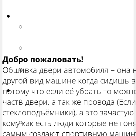
ХЕТЧБЭК»
Приора
РЕМОНТ ВАЗ 2170 «ПРИОРА
СЕДАН»
РЕМОНТ ВАЗ 2171 «ПРИОРА
Добро пожаловать!
УНИВЕРСАЛ»
Обшивка двери автомобиля – она 
РЕМОНТ ВАЗ 2172 «ПРИОРА
другой вид машине когда сидишь в
ХЕТЧБЭК»
потому что если её убрать то мож
Нива
часть двери, а так же провода (Есл
РЕМОНТ ВАЗ 21213 «НИВА
стеклоподъёмники), а это зачастую
ТРЕХ-ДВЕРНАЯ»
кому как есть люди которые не гоня
ВАЗ 21214 «НИВА ТРЕХ-
самым создают спортивную машину 
ДВЕРНАЯ»