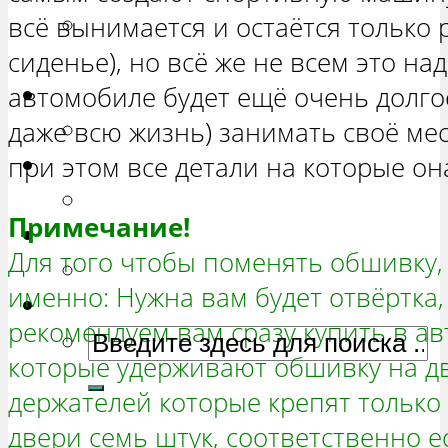
всё вынимается и остаётся только 
РЕМОНТ ВАЗ 2131 «НИВА
сиденье), но всё же не всем это на
ЧЕТЫРЕХ-ДВЕРНАЯ»
автомобиле будет ещё очень долго
Гранта
даже всю жизнь) занимать своё мес
РЕМОНТ ВАЗ 2190 «ГРАНТА»
при этом все детали на которые он
Ока
РЕМОНТ ВАЗ 1111 «ОКА»
Примечание!
Ларгус
Для того чтобы поменять обшивку,
РЕМОНТ ЛАДА ЛАРГУС
именно: Нужна вам будет отвёртка,
рекомендуем вам сразу купить в а
которые удерживают обшивку на дв
держателей которые крепят только
двери семь штук, соответственно 