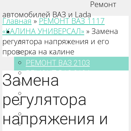
Ремонт
автомобилей ВАЗ и Lada
Главная
»
РЕМОНТ ВАЗ 1117
«КАЛИНА УНИВЕРСАЛ»
»
Замена
Ваз 2101-2115
регулятора напряжения и его
РЕМОНТ ВАЗ 2101
проверка на калине
РЕМОНТ ВАЗ 2102
РЕМОНТ ВАЗ 2103
РЕМОНТ ВАЗ 2104
Замена
РЕМОНТ ВАЗ 2105
РЕМОНТ ВАЗ 2106
регулятора
РЕМОНТ ВАЗ 2107
напряжения и
РЕМОНТ ВАЗ 2108
РЕМОНТ ВАЗ 2109