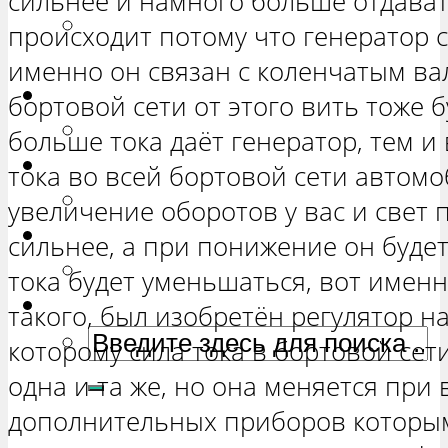
сильнее и намного больше отдавать
РЕМОНТ ВАЗ 2131 «НИВА
происходит потому что генератор с
ЧЕТЫРЕХ-ДВЕРНАЯ»
именно он связан с коленчатым ва
Гранта
бортовой сети от этого вить тоже 
РЕМОНТ ВАЗ 2190 «ГРАНТА»
больше тока даёт генератор, тем и 
Ока
тока во всей бортовой сети автомо
РЕМОНТ ВАЗ 1111 «ОКА»
увеличение оборотов у вас и свет 
Ларгус
сильнее, а при понижение он будет 
РЕМОНТ ЛАДА ЛАРГУС
тока будет уменьшаться, вот именн
такого, был изобретён регулятор н
которому сила тока в бортовой сет
одна и та же, но она меняется при
дополнительных приборов которым