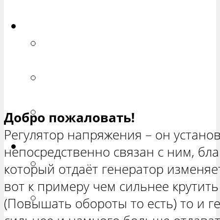
ХЕТЧБЭК»
Приора
РЕМОНТ ВАЗ 2170 «ПРИОРА
СЕДАН»
РЕМОНТ ВАЗ 2171 «ПРИОРА
УНИВЕРСАЛ»
РЕМОНТ ВАЗ 2172 «ПРИОРА
Добро пожаловать!
ХЕТЧБЭК»
Регулятор напряжения – он установ
Нива
непосредственно связан с ним, бла
РЕМОНТ ВАЗ 21213 «НИВА
который отдаёт генератор изменяе
ТРЕХ-ДВЕРНАЯ»
вот к примеру чем сильнее крутить
ВАЗ 21214 «НИВА ТРЕХ-
(Повышать обороты то есть) то и г
ДВЕРНАЯ»