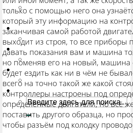
или иной момент, а так же скорост
РЕМОНТ ВАЗ 2131 «НИВА
только с помощью него она узнаётс
ЧЕТЫРЕХ-ДВЕРНАЯ»
который эту информацию на контро
Гранта
заканчивая самой работой двигате
РЕМОНТ ВАЗ 2190 «ГРАНТА»
выходит из строя, то все приборы
Ока
давать показания вам и машина тож
РЕМОНТ ВАЗ 1111 «ОКА»
но поменяв его на новый, машина 
Ларгус
будет ездить как ни в чём не бывал
РЕМОНТ ЛАДА ЛАРГУС
всего на точно такой же какой стоя
контроллеры настроены под опред
определённые двигатели, но всё же
поставить другого образца, но про
чтобы разъём под колодку проводо