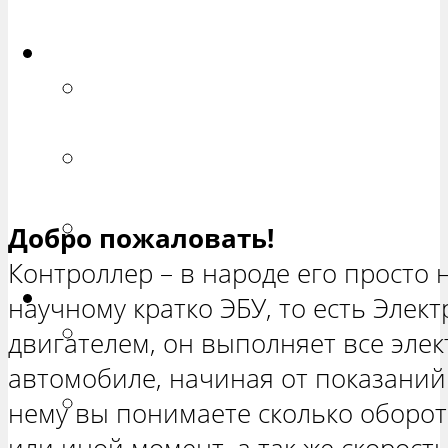
ХЕТЧБЭК»
Приора
РЕМОНТ ВАЗ 2170 «ПРИОРА
СЕДАН»
РЕМОНТ ВАЗ 2171 «ПРИОРА
УНИВЕРСАЛ»
РЕМОНТ ВАЗ 2172 «ПРИОРА
Добро пожаловать!
ХЕТЧБЭК»
Контроллер – в народе его просто 
Нива
научному кратко ЭБУ, то есть Эле
РЕМОНТ ВАЗ 21213 «НИВА
двигателем, он выполняет все эле
ТРЕХ-ДВЕРНАЯ»
автомобиле, начиная от показаний
ВАЗ 21214 «НИВА ТРЕХ-
нему вы понимаете сколько оборото
ДВЕРНАЯ»