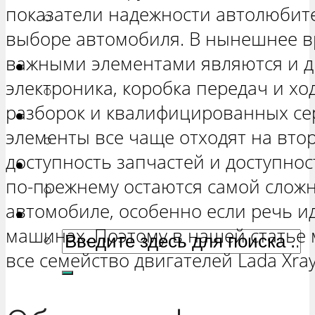
показатели надежности автолюбител
РЕМОНТ ВАЗ 2131 «НИВА
выборе автомобиля. В нынешнее в
ЧЕТЫРЕХ-ДВЕРНАЯ»
важными элементами являются и др
Гранта
электроника, коробка передач и хо
РЕМОНТ ВАЗ 2190 «ГРАНТА»
разборок и квалифицированных сер
Ока
элементы все чаще отходят на вто
РЕМОНТ ВАЗ 1111 «ОКА»
доступность запчастей и доступно
Ларгус
по-прежнему остаются самой слож
РЕМОНТ ЛАДА ЛАРГУС
автомобиле, особенно если речь и
машинах. Поэтому в нашей статье
все семейство двигателей Lada Xray