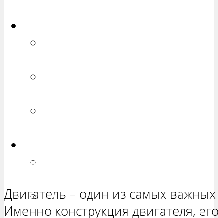
ХЕТЧБЭК»
Приора
РЕМОНТ ВАЗ 2170 «ПРИОРА
СЕДАН»
РЕМОНТ ВАЗ 2171 «ПРИОРА
УНИВЕРСАЛ»
РЕМОНТ ВАЗ 2172 «ПРИОРА
ХЕТЧБЭК»
Нива
РЕМОНТ ВАЗ 21213 «НИВА
ТРЕХ-ДВЕРНАЯ»
Двигатель – один из самых важных
ВАЗ 21214 «НИВА ТРЕХ-
Именно конструкция двигателя, его
ДВЕРНАЯ»