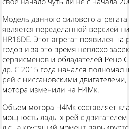
свое начало чуть ли не с начала 20
Модель данного силового агрегата 
является переделанной версией ни
HR16DE. Этот агрегат появился на 
годов и за это время неплохо заре
сервисменов и обладателей Рено Са
др. С 2015 года начался полномас
рей с ниссановскими двигателеми,
мотора изменили на Н4Мк.
Объем мотора Н4Мк составляет клас
мощность лады х рей с двигателем 
л.с., а крутящий момент варьируетс